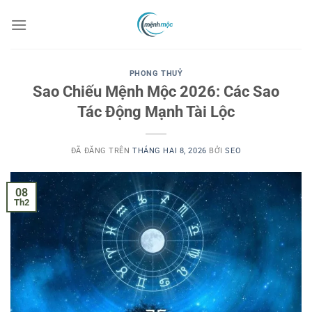
Chuyển
đến
nội
dung
PHONG THUỶ
Sao Chiếu Mệnh Mộc 2026: Các Sao
Tác Động Mạnh Tài Lộc
ĐÃ ĐĂNG TRÊN
THÁNG HAI 8, 2026
BỞI
SEO
08
Th2