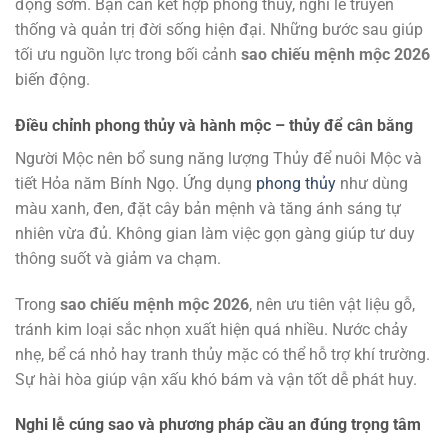
động sớm. Bạn cần kết hợp phong thủy, nghi lễ truyền
thống và quản trị đời sống hiện đại. Những bước sau giúp
tối ưu nguồn lực trong bối cảnh
sao chiếu mệnh mộc 2026
biến động.
Điều chỉnh phong thủy và hành mộc – thủy để cân bằng
Người Mộc nên bổ sung năng lượng Thủy để nuôi Mộc và
tiết Hỏa năm Bính Ngọ. Ứng dụng
phong thủy
như dùng
màu xanh, đen, đặt cây bản mệnh và tăng ánh sáng tự
nhiên vừa đủ. Không gian làm việc gọn gàng giúp tư duy
thông suốt và giảm va chạm.
Trong
sao chiếu mệnh mộc 2026
, nên ưu tiên vật liệu gỗ,
tránh kim loại sắc nhọn xuất hiện quá nhiều. Nước chảy
nhẹ, bể cá nhỏ hay tranh thủy mặc có thể hỗ trợ khí trường.
Sự hài hòa giúp vận xấu khó bám và vận tốt dễ phát huy.
Nghi lễ cúng sao và phương pháp cầu an đúng trọng tâm