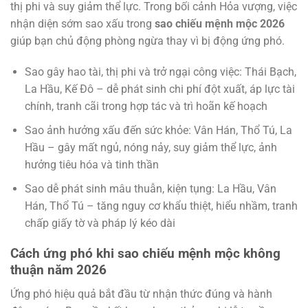
thị phi và suy giảm thể lực. Trong bối cảnh Hỏa vượng, việc
nhận diện sớm sao xấu trong
sao chiếu mệnh mộc 2026
giúp bạn chủ động phòng ngừa thay vì bị động ứng phó.
Sao gây hao tài, thị phi và trở ngại công việc: Thái Bạch,
La Hầu, Kế Đô – dễ phát sinh chi phí đột xuất, áp lực tài
chính, tranh cãi trong hợp tác và trì hoãn kế hoạch
Sao ảnh hưởng xấu đến sức khỏe: Vân Hán, Thổ Tú, La
Hầu – gây mất ngủ, nóng nảy, suy giảm thể lực, ảnh
hưởng tiêu hóa và tinh thần
Sao dễ phát sinh mâu thuẫn, kiện tụng: La Hầu, Vân
Hán, Thổ Tú – tăng nguy cơ khẩu thiệt, hiểu nhầm, tranh
chấp giấy tờ và pháp lý kéo dài
Cách ứng phó khi sao chiếu mệnh mộc không
thuận năm 2026
Ứng phó hiệu quả bắt đầu từ nhận thức đúng và hành