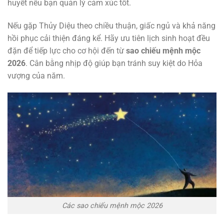
huyết nếu bạn quản lý cảm xúc tốt.
Nếu gặp Thủy Diệu theo chiều thuận, giấc ngủ và khả năng
hồi phục cải thiện đáng kể. Hãy ưu tiên lịch sinh hoạt đều
đặn để tiếp lực cho cơ hội đến từ
sao chiếu mệnh mộc
2026
. Cân bằng nhịp độ giúp bạn tránh suy kiệt do Hỏa
vượng của năm.
Các sao chiếu mệnh mộc 2026