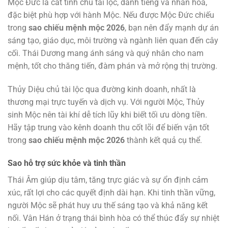
Mộc Đức là cát tinh chủ tài lộc, danh tiếng và nhân hòa,
đặc biệt phù hợp với hành Mộc. Nếu được Mộc Đức chiếu
trong
sao chiếu mệnh mộc 2026
, bạn nên đẩy mạnh dự án
sáng tạo, giáo dục, môi trường và ngành liên quan đến cây
cối. Thái Dương mang ánh sáng và quý nhân cho nam
mệnh, tốt cho thăng tiến, đàm phán và mở rộng thị trường.
Thủy Diệu chủ tài lộc qua đường kinh doanh, nhất là
thương mại trực tuyến và dịch vụ. Với người Mộc, Thủy
sinh Mộc nên tài khí dễ tích lũy khi biết tối ưu dòng tiền.
Hãy tập trung vào kênh doanh thu cốt lõi để biến vận tốt
trong
sao chiếu mệnh mộc 2026
thành kết quả cụ thể.
Sao hỗ trợ sức khỏe và tinh thần
Thái Âm giúp dịu tâm, tăng trực giác và sự ổn định cảm
xúc, rất lợi cho các quyết định dài hạn. Khi tinh thần vững,
người Mộc sẽ phát huy ưu thế sáng tạo và khả năng kết
nối. Vân Hán ở trạng thái bình hòa có thể thúc đẩy sự nhiệt