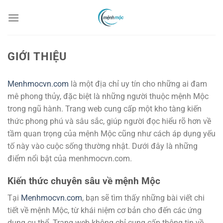
Chuyển
đến
nội
dung
GIỚI THIỆU
Menhmocvn.com
là một địa chỉ uy tín cho những ai đam
mê phong thủy, đặc biệt là những người thuộc mệnh Mộc
trong ngũ hành. Trang web cung cấp một kho tàng kiến
thức phong phú và sâu sắc, giúp người đọc hiểu rõ hơn về
tầm quan trọng của mệnh Mộc cũng như cách áp dụng yếu
tố này vào cuộc sống thường nhật. Dưới đây là những
điểm nổi bật của menhmocvn.com.
Kiến thức chuyên sâu về mệnh Mộc
Tại
Menhmocvn.com
, bạn sẽ tìm thấy những bài viết chi
tiết về mệnh Mộc, từ khái niệm cơ bản cho đến các ứng
dụng cụ thể. Trang web không chỉ cung cấp thông tin về