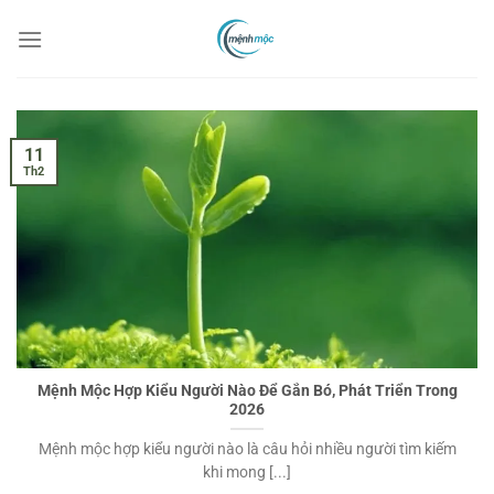
Chuyển
đến
nội
dung
11
Th2
Mệnh Mộc Hợp Kiểu Người Nào Để Gắn Bó, Phát Triển Trong
2026
Mệnh mộc hợp kiểu người nào là câu hỏi nhiều người tìm kiếm
khi mong [...]