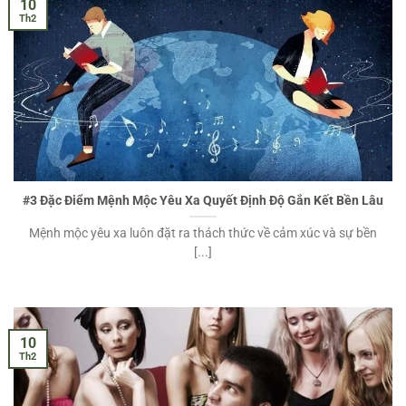
10
Th2
#3 Đặc Điểm Mệnh Mộc Yêu Xa Quyết Định Độ Gắn Kết Bền Lâu
Mệnh mộc yêu xa luôn đặt ra thách thức về cảm xúc và sự bền
[...]
10
Th2