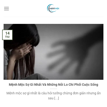
Chuyển
đến
nội
dung
14
Th2
Mệnh Mộc Sợ Gì Nhất Và Những Nỗi Lo Chi Phối Cuộc Sống
Mệnh mộc sợ gì nhất là câu hỏi tưởng chừng đơn giản nhưng ẩn
sau [...]