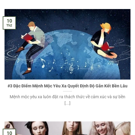
10
Th2
#3 Đặc Điểm Mệnh Mộc Yêu Xa Quyết Định Độ Gắn Kết Bền Lâu
Mệnh mộc yêu xa luôn đặt ra thách thức về cảm xúc và sự bền
[...]
10