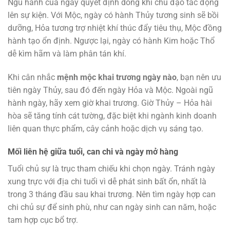
Ngũ hành của ngày quyết định dòng khí chủ đạo tác động
lên sự kiện. Với Mộc, ngày có hành Thủy tương sinh sẽ bồi
dưỡng, Hỏa tương trợ nhiệt khí thúc đẩy tiêu thụ, Mộc đồng
hành tạo ổn định. Ngược lại, ngày có hành Kim hoặc Thổ
dễ kìm hãm và làm phân tán khí.
Khi cân nhắc
mệnh mộc khai trương ngày nào
, bạn nên ưu
tiên ngày Thủy, sau đó đến ngày Hỏa và Mộc. Ngoài ngũ
hành ngày, hãy xem giờ khai trương. Giờ Thủy – Hỏa hài
hòa sẽ tăng tính cát tường, đặc biệt khi ngành kinh doanh
liên quan thực phẩm, cây cảnh hoặc dịch vụ sáng tạo.
Mối liên hệ giữa tuổi, can chi và ngày mở hàng
Tuổi chủ sự là trục tham chiếu khi chọn ngày. Tránh ngày
xung trực với địa chi tuổi vì dễ phát sinh bất ổn, nhất là
trong 3 tháng đầu sau khai trương. Nên tìm ngày hợp can
chi chủ sự để sinh phù, như can ngày sinh can năm, hoặc
tam hợp cục bổ trợ.