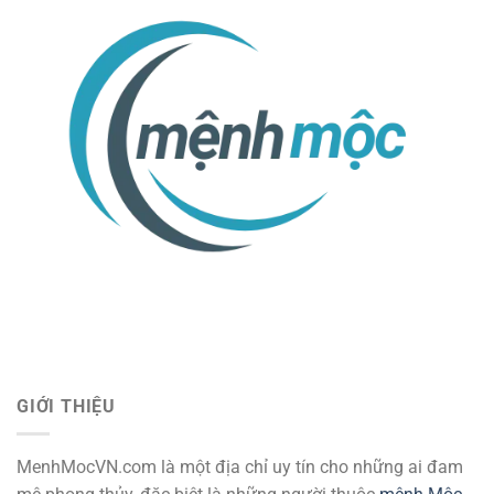
GIỚI THIỆU
MenhMocVN.com là một địa chỉ uy tín cho những ai đam