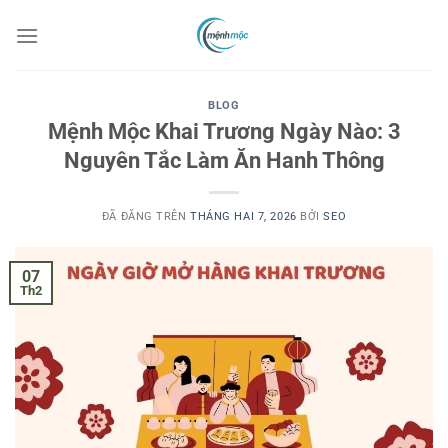
Chuyển
đến
nội
dung
BLOG
Mệnh Mộc Khai Trương Ngày Nào: 3
Nguyên Tắc Làm Ăn Hanh Thông
ĐÃ ĐĂNG TRÊN
THÁNG HAI 7, 2026
BỞI
SEO
07
Th2