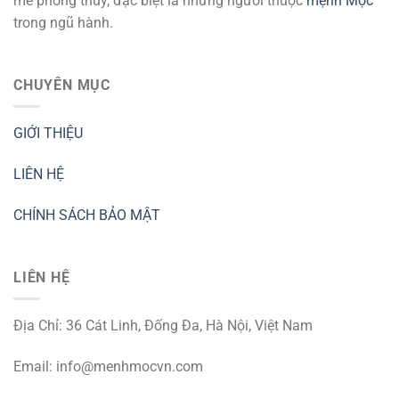
mê phong thủy, đặc biệt là những người thuộc
mệnh Mộc
trong ngũ hành.
CHUYÊN MỤC
GIỚI THIỆU
LIÊN HỆ
CHÍNH SÁCH BẢO MẬT
LIÊN HỆ
Địa Chỉ: 36 Cát Linh, Đống Đa, Hà Nội, Việt Nam
Email:
info@menhmocvn.com