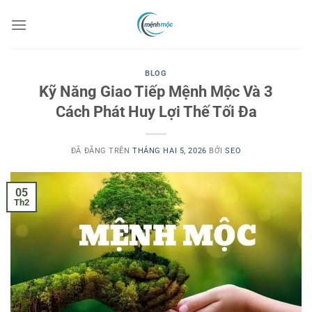
Chuyển
đến
nội
dung
BLOG
Kỹ Năng Giao Tiếp Mệnh Mộc Và 3
Cách Phát Huy Lợi Thế Tối Đa
ĐÃ ĐĂNG TRÊN
THÁNG HAI 5, 2026
BỞI
SEO
05
Th2