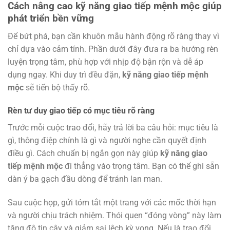
Cách nâng cao kỹ năng giao tiếp mệnh mộc giúp
phát triển bền vững
Để bứt phá, bạn cần khuôn mẫu hành động rõ ràng thay vì
chỉ dựa vào cảm tính. Phần dưới đây đưa ra ba hướng rèn
luyện trọng tâm, phù hợp với nhịp độ bận rộn và dễ áp
dụng ngay. Khi duy trì đều đặn,
kỹ năng giao tiếp mệnh
mộc
sẽ tiến bộ thấy rõ.
Rèn tư duy giao tiếp có mục tiêu rõ ràng
Trước mỗi cuộc trao đổi, hãy trả lời ba câu hỏi: mục tiêu là
gì, thông điệp chính là gì và người nghe cần quyết định
điều gì. Cách chuẩn bị ngắn gọn này giúp
kỹ năng giao
tiếp mệnh mộc
đi thẳng vào trọng tâm. Bạn có thể ghi sẵn
dàn ý ba gạch đầu dòng để tránh lan man.
Sau cuộc họp, gửi tóm tắt một trang với các mốc thời hạn
và người chịu trách nhiệm. Thói quen “đóng vòng” này làm
tăng độ tin cậy và giảm sai lệch kỳ vọng. Nếu là trao đổi