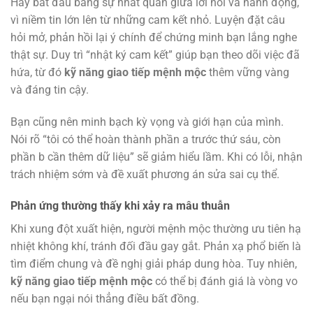
Hãy bắt đầu bằng sự nhất quán giữa lời nói và hành động,
vì niềm tin lớn lên từ những cam kết nhỏ. Luyện đặt câu
hỏi mở, phản hồi lại ý chính để chứng minh bạn lắng nghe
thật sự. Duy trì “nhật ký cam kết” giúp bạn theo dõi việc đã
hứa, từ đó
kỹ năng giao tiếp mệnh mộc
thêm vững vàng
và đáng tin cậy.
Bạn cũng nên minh bạch kỳ vọng và giới hạn của mình.
Nói rõ “tôi có thể hoàn thành phần a trước thứ sáu, còn
phần b cần thêm dữ liệu” sẽ giảm hiểu lầm. Khi có lỗi, nhận
trách nhiệm sớm và đề xuất phương án sửa sai cụ thể.
Phản ứng thường thấy khi xảy ra mâu thuẫn
Khi xung đột xuất hiện, người mệnh mộc thường ưu tiên hạ
nhiệt không khí, tránh đối đầu gay gắt. Phản xạ phổ biến là
tìm điểm chung và đề nghị giải pháp dung hòa. Tuy nhiên,
kỹ năng giao tiếp mệnh mộc
có thể bị đánh giá là vòng vo
nếu bạn ngại nói thẳng điều bất đồng.