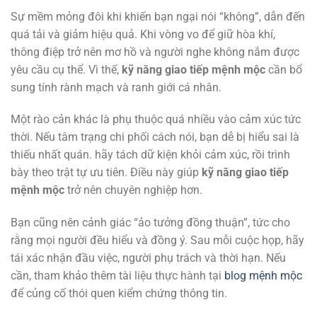
Sự mềm mỏng đôi khi khiến bạn ngại nói “không”, dẫn đến
quá tải và giảm hiệu quả. Khi vòng vo để giữ hòa khí,
thông điệp trở nên mơ hồ và người nghe không nắm được
yêu cầu cụ thể. Vì thế,
kỹ năng giao tiếp mệnh mộc
cần bổ
sung tính rành mạch và ranh giới cá nhân.
Một rào cản khác là phụ thuộc quá nhiều vào cảm xúc tức
thời. Nếu tâm trạng chi phối cách nói, bạn dễ bị hiểu sai là
thiếu nhất quán. hãy tách dữ kiện khỏi cảm xúc, rồi trình
bày theo trật tự ưu tiên. Điều này giúp
kỹ năng giao tiếp
mệnh mộc
trở nên chuyên nghiệp hơn.
Bạn cũng nên cảnh giác “ảo tưởng đồng thuận”, tức cho
rằng mọi người đều hiểu và đồng ý. Sau mỗi cuộc họp, hãy
tái xác nhận đầu việc, người phụ trách và thời hạn. Nếu
cần, tham khảo thêm tài liệu thực hành tại
blog mệnh mộc
để củng cố thói quen kiểm chứng thông tin.