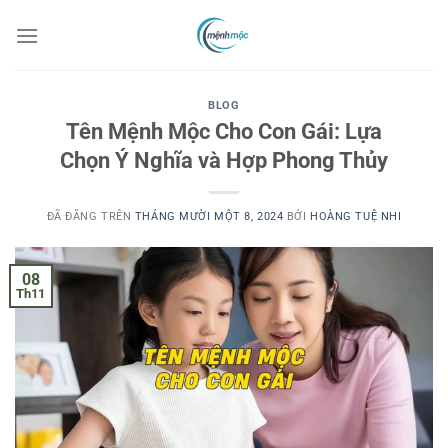
Chuyển
đến
nội
dung
BLOG
Tên Mệnh Mộc Cho Con Gái: Lựa
Chọn Ý Nghĩa và Hợp Phong Thủy
ĐÃ ĐĂNG TRÊN
THÁNG MƯỜI MỘT 8, 2024
BỞI
HOÀNG TUỆ NHI
08
Th11