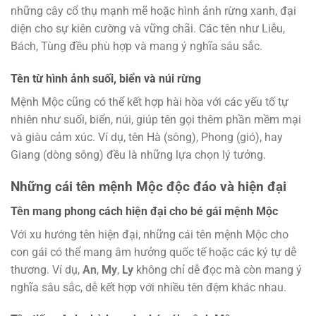
những cây cổ thụ mạnh mẽ hoặc hình ảnh rừng xanh, đại
diện cho sự kiên cường và vững chãi. Các tên như Liễu,
Bách, Tùng đều phù hợp và mang ý nghĩa sâu sắc.
Tên từ hình ảnh suối, biển và núi rừng
Mệnh Mộc cũng có thể kết hợp hài hòa với các yếu tố tự
nhiên như suối, biển, núi, giúp tên gọi thêm phần mềm mại
và giàu cảm xúc. Ví dụ, tên Hà (sông), Phong (gió), hay
Giang (dòng sông) đều là những lựa chọn lý tưởng.
Những cái tên mệnh Mộc độc đáo và hiện đại
Tên mang phong cách hiện đại cho bé gái mệnh Mộc
Với xu hướng tên hiện đại, những cái tên mệnh Mộc cho
con gái có thể mang âm hưởng quốc tế hoặc các ký tự dễ
thương. Ví dụ,
An
,
My
,
Ly
không chỉ dễ đọc mà còn mang ý
nghĩa sâu sắc, dễ kết hợp với nhiều tên đệm khác nhau.