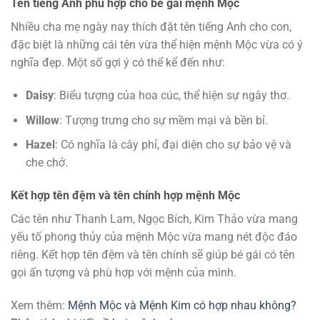
Tên tiếng Anh phù hợp cho bé gái mệnh Mộc
Nhiều cha mẹ ngày nay thích đặt tên tiếng Anh cho con,
đặc biệt là những cái tên vừa thể hiện mệnh Mộc vừa có ý
nghĩa đẹp. Một số gợi ý có thể kể đến như:
Daisy
: Biểu tượng của hoa cúc, thể hiện sự ngây thơ.
Willow
: Tượng trưng cho sự mềm mại và bền bỉ.
Hazel
: Có nghĩa là cây phỉ, đại diện cho sự bảo vệ và
che chở.
Kết hợp tên đệm và tên chính hợp mệnh Mộc
Các tên như Thanh Lam, Ngọc Bích, Kim Thảo vừa mang
yếu tố phong thủy của mệnh Mộc vừa mang nét độc đáo
riêng. Kết hợp tên đệm và tên chính sẽ giúp bé gái có tên
gọi ấn tượng và phù hợp với mệnh của mình.
Xem thêm:
Mệnh Mộc và Mệnh Kim có hợp nhau không?