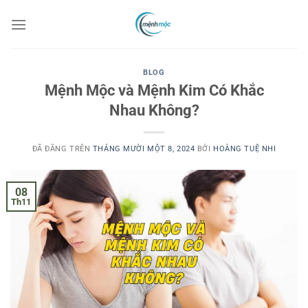
Chuyển
đến
nội
dung
BLOG
Mệnh Mộc và Mệnh Kim Có Khắc
Nhau Không?
ĐÃ ĐĂNG TRÊN
THÁNG MƯỜI MỘT 8, 2024
BỞI
HOÀNG TUỆ NHI
08
Th11