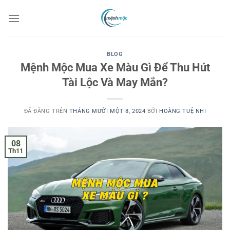
Chuyển
đến
nội
dung
BLOG
Mệnh Mộc Mua Xe Màu Gì Để Thu Hút
Tài Lộc Và May Mắn?
ĐÃ ĐĂNG TRÊN
THÁNG MƯỜI MỘT 8, 2024
BỞI
HOÀNG TUỆ NHI
08
Th11