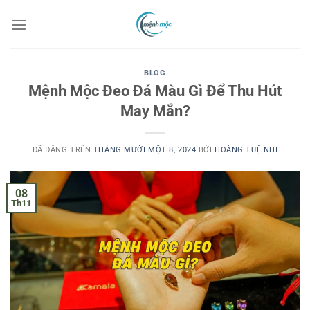
Chuyển
đến
nội
dung
BLOG
Mệnh Mộc Đeo Đá Màu Gì Để Thu Hút
May Mắn?
ĐÃ ĐĂNG TRÊN
THÁNG MƯỜI MỘT 8, 2024
BỞI
HOÀNG TUỆ NHI
08
Th11