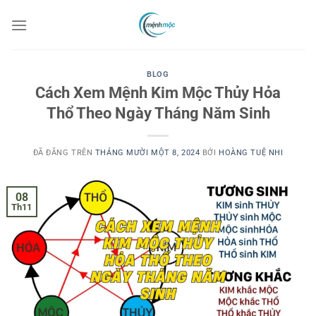
Chuyển
đến
nội
dung
BLOG
Cách Xem Mệnh Kim Mộc Thủy Hỏa
Thổ Theo Ngày Tháng Năm Sinh
ĐÃ ĐĂNG TRÊN
THÁNG MƯỜI MỘT 8, 2024
BỞI
HOÀNG TUỆ NHI
08
Th11