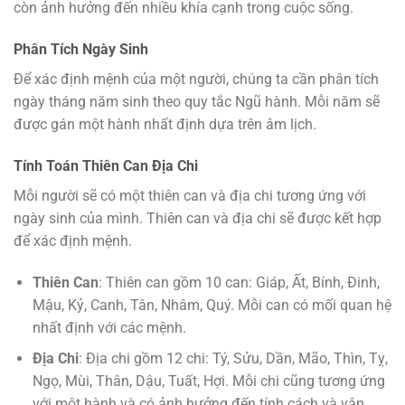
còn ảnh hưởng đến nhiều khía cạnh trong cuộc sống.
Phân Tích Ngày Sinh
Để xác định mệnh của một người, chúng ta cần phân tích
ngày tháng năm sinh theo quy tắc Ngũ hành. Mỗi năm sẽ
được gán một hành nhất định dựa trên âm lịch.
Tính Toán Thiên Can Địa Chi
Mỗi người sẽ có một thiên can và địa chi tương ứng với
ngày sinh của mình. Thiên can và địa chi sẽ được kết hợp
để xác định mệnh.
Thiên Can
: Thiên can gồm 10 can: Giáp, Ất, Bính, Đinh,
Mậu, Kỷ, Canh, Tân, Nhâm, Quý. Mỗi can có mối quan hệ
nhất định với các mệnh.
Địa Chi
: Địa chi gồm 12 chi: Tý, Sửu, Dần, Mão, Thìn, Tỵ,
Ngọ, Mùi, Thân, Dậu, Tuất, Hợi. Mỗi chi cũng tương ứng
với một hành và có ảnh hưởng đến tính cách và vận