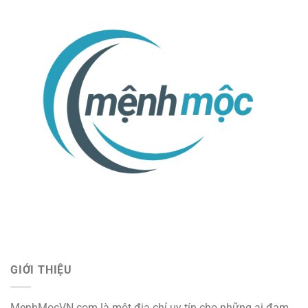
GIỚI THIỆU
MenhMocVN.com là một địa chỉ uy tín cho những ai đam