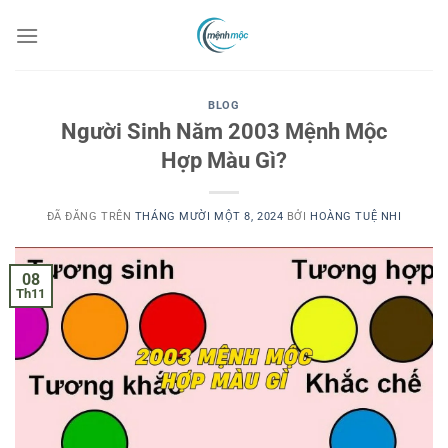
Chuyển
đến
nội
dung
BLOG
Người Sinh Năm 2003 Mệnh Mộc
Hợp Màu Gì?
ĐÃ ĐĂNG TRÊN
THÁNG MƯỜI MỘT 8, 2024
BỞI
HOÀNG TUỆ NHI
08
Th11